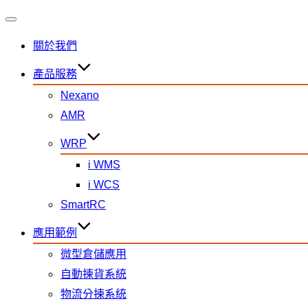
關於我們
產品服務
Nexano
AMR
WRP
i WMS
i WCS
SmartRC
應用範例
微型倉儲應用
自動揀貨系統
物流分揀系統